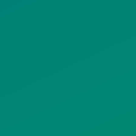
ΠΟΛΙΤΙΚΗ COOKIES
ΟΡΟΙ ΧΡΗΣΗΣ
ΠΟΛΙΤΙΚΗ ΠΡΟΣΤΑΣΙΑΣ
ΠΡΟΣΩΠΙΚΩΝ ΔΕΔΟΜΕΝΩΝ
ΙΣΤΟΤΟΠΟΥ
ΠΟΛΙΤΙΚΗ ΧΡΗΣΗΣ ΥΠΗΡΕΣΙΩΝ
ΚΟΙΝΩΝΙΚΗΣ ΔΙΚΤΥΩΣΗΣ
ΠΟΛΙΤΙΚΗ ΛΕΙΤΟΥΡΓΙΑΣ
ΣΥΣΤΗΜΑΤΟΣ ΒΙΝΤΕΟΕΠΙΤΗΡΗΣΗΣ