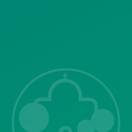
SITEMAP
ΓΝΩΣΤΟΠΟΙΗΣΕΙΣ
Λ. Μεσογείων 415-417 Τ.Κ.15343
Αγία Παρασκευή