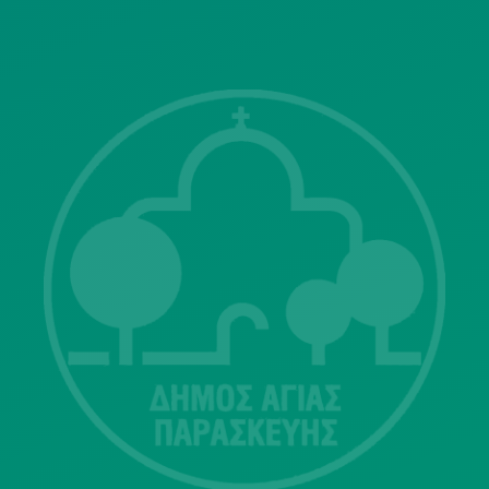
ΓΝΩΣΤΟΠΟΙΗΣΕΙΣ
Λ. Μεσογείων 415-417 Τ.Κ.15343
Αγία Παρασκευή
213 2004500
dimos@agiaparaskevi.gr