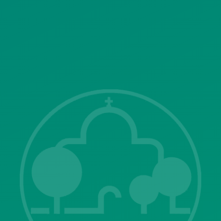
SITEMAP
ΓΝΩΣΤΟΠΟΙΗΣΕΙΣ
Λ. Μεσογείων 415-417 Τ.Κ.15343
Αγία Παρασκευή
213 2004500