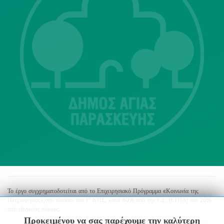
Λ. Μεσογείων 415-417 Τ.Κ.15343
Αγία Παρασκευή
213 2004500
dimos@agiaparaskevi.gr
Το έργο συγχρηματοδοτείται από το Επιχειρησιακό Πρόγραμμα «Κοινωνία της
Πληροφορίας»,στο πλαίσιο του Γ’ ΚΠΣ, κατά 80% από την Ε.Ε. (ΕΤΠΑ) και 20%
από εθνικούς πόρους.
Προκειμένου να σας παρέχουμε την καλύτερη