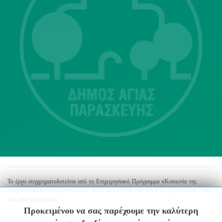
Λ. Μεσογείων 415-417 Τ.Κ.15343
Αγία Παρασκευή
213 2004500
dimos@agiaparaskevi.gr
Το έργο συγχρηματοδοτείται από το Επιχειρησιακό Πρόγραμμα «Κοινωνία της
Πληροφορίας»,στο πλαίσιο του Γ’ ΚΠΣ, κατά 80% από την Ε.Ε. (ΕΤΠΑ) και 20%
από εθνικούς πόρους.
Προκειμένου να σας παρέχουμε την καλύτερη