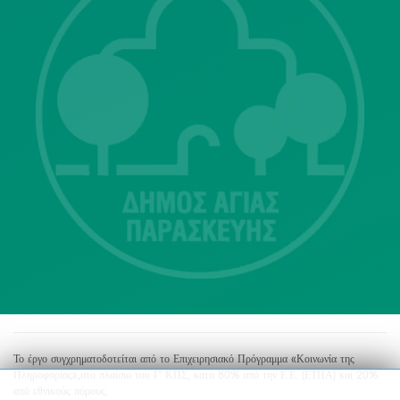
Λ. Μεσογείων 415-417 Τ.Κ.15343
Αγία Παρασκευή
213 2004500
dimos@agiaparaskevi.gr
Το έργο συγχρηματοδοτείται από το Επιχειρησιακό Πρόγραμμα «Κοινωνία της
Πληροφορίας»,στο πλαίσιο του Γ’ ΚΠΣ, κατά 80% από την Ε.Ε. (ΕΤΠΑ) και 20%
από εθνικούς πόρους.