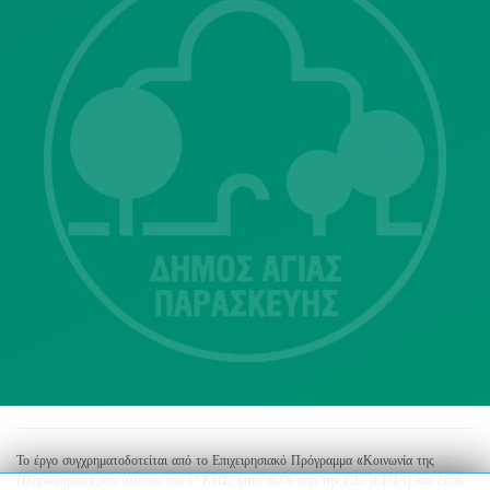
Λ. Μεσογείων 415-417 Τ.Κ.15343
Αγία Παρασκευή
213 2004500
dimos@agiaparaskevi.gr
Το έργο συγχρηματοδοτείται από το Επιχειρησιακό Πρόγραμμα «Κοινωνία της
Πληροφορίας»,στο πλαίσιο του Γ’ ΚΠΣ, κατά 80% από την Ε.Ε. (ΕΤΠΑ) και 20%