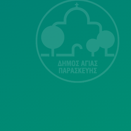
ΣΗΣ
Λ. Μεσογείων
415-417
Τ.Κ.15343
Αγία Παρασκευή
213 2004500
dimos@agiaparaskevi.gr