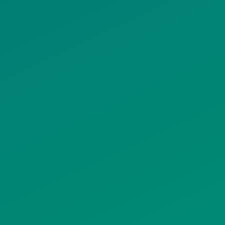
ΠΟΛΙΤΙΚΗ
ΠΟΛΙΤΙΚΗ ΧΡΗ
ΡΟΣΤΑΣΙΑΣ
ΥΠΗΡΕΣΙΩΝ
ΠΡΟΣΩΠΙΚΩΝ
ΚΟΙΝΩΝΙΚΗΣ
ΔΕΔΟΜΕΝΩΝ
ΔΙΚΤΥΩΣΗΣ
ΙΣΤΟΤΟΠΟΥ
ΠΟΛΙΤΙΚΗ
SITEMAP
ΕΙΤΟΥΡΓΙΑΣ
ΣΥΣΤΗΜΑΤΟΣ
ΒΙΝΤΕΟΕΠΙΤΗΡΗΣΗΣ
ΓΝΩΣΤΟΠΟΙΗΣΕΙΣ