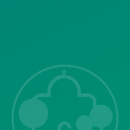
SITEMAP
ΓΝΩΣΤΟΠΟΙΗΣΕΙΣ
Λ. Μεσογείων 415-417 Τ.Κ.15343
Αγία Παρασκευή