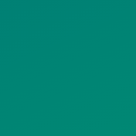
ΟΡΟΙ ΧΡΗΣΗΣ
ΠΟΛΙΤΙΚΗ ΠΡΟΣΤΑΣΙΑΣ
ΠΡΟΣΩΠΙΚΩΝ ΔΕΔΟΜΕΝΩΝ
ΙΣΤΟΤΟΠΟΥ
ΠΟΛΙΤΙΚΗ ΧΡΗΣΗΣ ΥΠΗΡΕΣΙΩΝ
ΚΟΙΝΩΝΙΚΗΣ ΔΙΚΤΥΩΣΗΣ
ΠΟΛΙΤΙΚΗ ΛΕΙΤΟΥΡΓΙΑΣ
ΣΥΣΤΗΜΑΤΟΣ ΒΙΝΤΕΟΕΠΙΤΗΡΗΣΗΣ