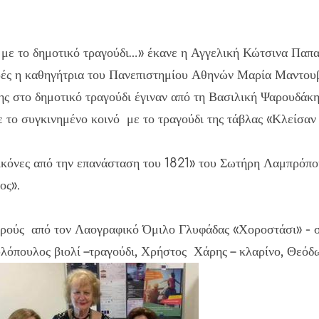
με το δημοτικό τραγούδι…» έκανε η Αγγελική Κώτσινα Παπα
ρές η καθηγήτρια του Πανεπιστημίου Αθηνών Μαρία Μαντουβ
σης στο δημοτικό τραγούδι έγιναν από τη Βασιλική Ψαρουδά
το συγκινημένο κοινό με το τραγούδι της τάβλας «Κλείσαν 
ικόνες από την επανάσταση του 1821» του Σωτήρη Λαμπρόπο
κος».
ορούς από τον Λαογραφικό Όμιλο Γλυφάδας «Χοροστάσι» - 
λόπουλος βιολί –τραγούδι, Χρήστος Χάρης – κλαρίνο, Θεόδω