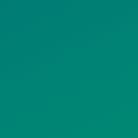
ΟΛΙΤΙΚΗ COOKIES
ΟΡΟΙ ΧΡΗΣΗΣ
ΠΟΛΙΤΙΚΗ
ΠΟΛΙΤΙΚΗ ΧΡΗ
ΡΟΣΤΑΣΙΑΣ
ΥΠΗΡΕΣΙΩΝ
ΠΡΟΣΩΠΙΚΩΝ
ΚΟΙΝΩΝΙΚΗΣ
ΔΕΔΟΜΕΝΩΝ
ΔΙΚΤΥΩΣΗΣ
ΙΣΤΟΤΟΠΟΥ
ΠΟΛΙΤΙΚΗ
SITEMAP
ΕΙΤΟΥΡΓΙΑΣ
ΣΥΣΤΗΜΑΤΟΣ
ΒΙΝΤΕΟΕΠΙΤΗΡΗΣΗΣ