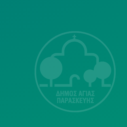
ΣΗΣ
Λ. Μεσογείων
415-417
Τ.Κ.15343
Αγία Παρασκευή
213 2004500
dimos@agiaparaskevi.gr