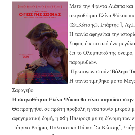
Μετά την Φρίντα Λιάππα και
σκηνοθέτρια Ελίνα Ψύκου και
«Στ.Κώτσης», Σπάρτης 1, Αγ.
Η ταινία αφηγείται την ιστορ
Σοφία, έπειτα από ένα μεγάλ
ζει το Ολυμπιακό της όνειρο
παραμυθιών.
Πρωταγωνιστούν :
Βάλερι Τ
Η ταινία τιμήθηκε με το Με
Σαράγεβο.
Η σκηνοθέτρια Ελίνα Ψύκου θα είναι παρούσα στην 
Θα προηγηθεί σε πρώτη προβολή η νέα ταινία μικρού μ
αφηγηματική δομή, η «8η Ηπειρος» με τη δύναμη των ει
Πέτρινο Κτήριο, Πολιτιστικό Πάρκο "Στ.Κώτσης", Σπάρ