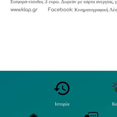
Εισφορά-είσοδος 3 ευρώ. Δωρεάν με κάρτα ανεργίας, γ
www.klap.gr Facebook: Κινηματογραφική Λέσχ
Ιστορία
Κα