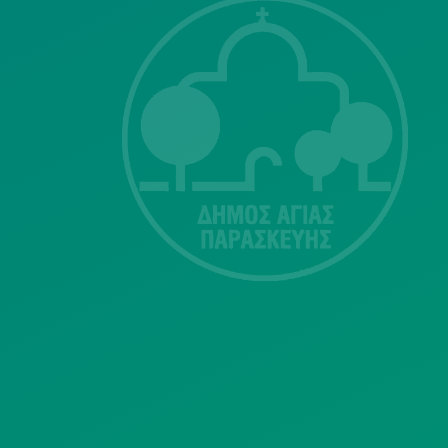
ΣΗΣ
Λ. Μεσογείων
415-417
Τ.Κ.15343
Αγία Παρασκευή
213 2004500
dimos@agiaparaskevi.gr