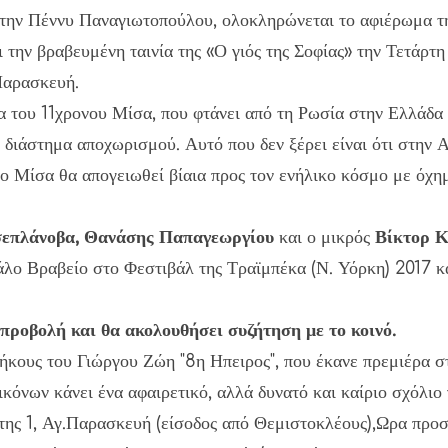
 την Πέννυ Παναγιωτοπούλου, ολοκληρώνεται το αφιέρωμα τ
 την βραβευμένη ταινία της «Ο γιός της Σοφίας» την Τετάρτ
Παρασκευή.
ία του 11χρονου Μίσα, που φτάνει από τη Ρωσία στην Ελλάδα 
ο διάστημα αποχωρισμού. Αυτό που δεν ξέρει είναι ότι στην 
, ο Μίσα θα απογειωθεί βίαια προς τον ενήλικο κόσμο με όχ
σεπλάνοβα, Θανάσης Παπαγεωργίου
και ο μικρός
Βίκτορ 
γάλο Βραβείο στο Φεστιβάλ της Τραϊμπέκα (Ν. Υόρκη) 2017 
προβολή και θα ακολουθήσει συζήτηση με το κοινό.
ήκους του Γιώργου Ζώη "8η Ηπειρος", που έκανε πρεμιέρα στ
κόνων κάνει ένα αφαιρετικό, αλλά δυνατό και καίριο σχόλιο
της 1, Αγ.Παρασκευή (είσοδος από Θεμιστοκλέους),Ωρα προσ