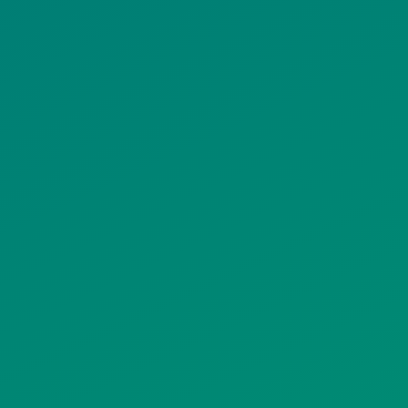
ΠΟΛΙΤΙΚΗ
ΠΟΛΙΤΙΚΗ ΧΡΗ
ΡΟΣΤΑΣΙΑΣ
ΥΠΗΡΕΣΙΩΝ
ΠΡΟΣΩΠΙΚΩΝ
ΚΟΙΝΩΝΙΚΗΣ
ΔΕΔΟΜΕΝΩΝ
ΔΙΚΤΥΩΣΗΣ
ΙΣΤΟΤΟΠΟΥ
ΠΟΛΙΤΙΚΗ
SITEMAP
ΕΙΤΟΥΡΓΙΑΣ
ΣΥΣΤΗΜΑΤΟΣ
ΒΙΝΤΕΟΕΠΙΤΗΡΗΣΗΣ
ΓΝΩΣΤΟΠΟΙΗΣΕΙΣ