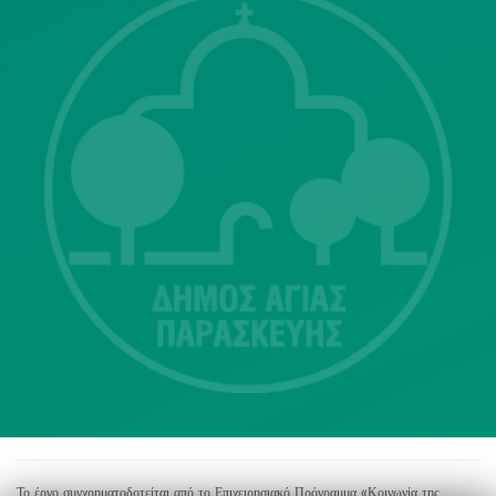
Λ. Μεσογείων 415-417 Τ.Κ.15343
Αγία Παρασκευή
213 2004500
dimos@agiaparaskevi.gr
Το έργο συγχρηματοδοτείται από το Επιχειρησιακό Πρόγραμμα «Κοινωνία της