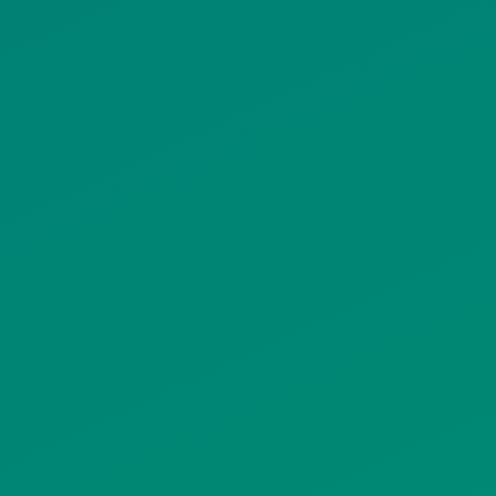
ΟΡΟΙ ΧΡΗΣΗΣ
ΠΟΛΙΤΙΚΗ ΠΡΟΣΤΑΣΙΑΣ
ΠΡΟΣΩΠΙΚΩΝ ΔΕΔΟΜΕΝΩΝ
ΙΣΤΟΤΟΠΟΥ
ΠΟΛΙΤΙΚΗ ΧΡΗΣΗΣ ΥΠΗΡΕΣΙΩΝ
ΚΟΙΝΩΝΙΚΗΣ ΔΙΚΤΥΩΣΗΣ
ΠΟΛΙΤΙΚΗ ΛΕΙΤΟΥΡΓΙΑΣ
ΣΥΣΤΗΜΑΤΟΣ ΒΙΝΤΕΟΕΠΙΤΗΡΗΣΗΣ