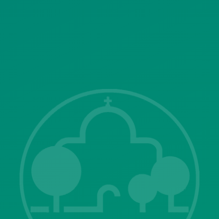
SITEMAP
ΓΝΩΣΤΟΠΟΙΗΣΕΙΣ
Λ. Μεσογείων 415-417 Τ.Κ.15343
Αγία Παρασκευή
213 2004500