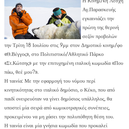
Η Κινημ/κή Λέσχη
Αγ.Παρασκευής
εγκαινιάζει την
πρώτη της θερινή
σεζόν προβολών
την Τρίτη 18 Ιουλίου στις 9μμ στον Δημοτικό κινημ/φο
«Θ.Βέγγος», στο Πολιτιστικό/Αθλητικό Πάρκο
«Στ.Κώτσης» με την επιτυχημένη ιταλική κωμωδία «Που
πάω, θεέ μου?».
Η ταινία: Με την εφαρμογή του νόμου περί
κινητικότητας στο ιταλικό δημόσιο, ο Κέκο, που από
παιδί ονειρευόταν να γίνει δημόσιος υπάλληλος, θα
υποστεί μία σειρά από κωμικοτραγικές συνέπειες,
προκειμένου να μη χάσει την πολυπόθητη θέση του.
Η ταινία είναι μία γνήσια κωμωδία που προκαλεί