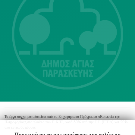
Λ. Μεσογείων 415-417 Τ.Κ.15343
Αγία Παρασκευή
213 2004500
dimos@agiaparaskevi.gr
Το έργο συγχρηματοδοτείται από το Επιχειρησιακό Πρόγραμμα «Κοινωνία της
Πληροφορίας»,στο πλαίσιο του Γ’ ΚΠΣ, κατά 80% από την Ε.Ε. (ΕΤΠΑ) και 20%
από εθνικούς πόρους.
Προκειμένου να σας παρέχουμε την καλύτερη