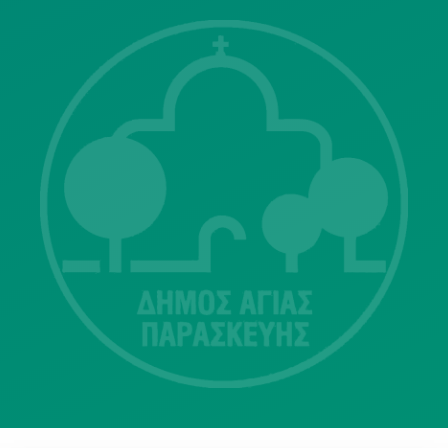
Λ. Μεσογείων 415-417 Τ.Κ.15343
Αγία Παρασκευή
213 2004500
dimos@agiaparaskevi.gr