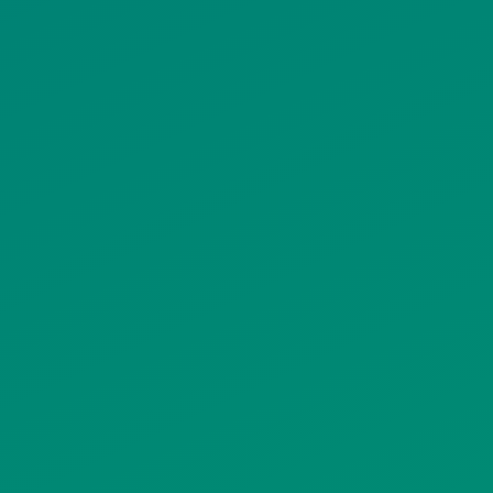
ΙΣΤΟΤΟΠΟΥ
ΠΟΛΙΤΙΚΗ ΧΡΗΣΗΣ ΥΠΗΡΕΣΙΩΝ
ΚΟΙΝΩΝΙΚΗΣ ΔΙΚΤΥΩΣΗΣ
ΠΟΛΙΤΙΚΗ ΛΕΙΤΟΥΡΓΙΑΣ
ΣΥΣΤΗΜΑΤΟΣ ΒΙΝΤΕΟΕΠΙΤΗΡΗΣΗΣ
SITEMAP
ΓΝΩΣΤΟΠΟΙΗΣΕΙΣ