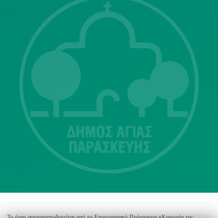
Λ. Μεσογείων 415-417 Τ.Κ.15343
Αγία Παρασκευή
213 2004500
dimos@agiaparaskevi.gr
Το έργο συγχρηματοδοτείται από το Επιχειρησιακό Πρόγραμμα «Κοινωνία της