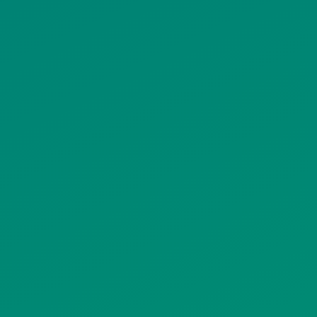
ΙΣΤΟΤΟΠΟΥ
ΠΟΛΙΤΙΚΗ ΧΡΗΣΗΣ ΥΠΗΡΕΣΙΩΝ
ΚΟΙΝΩΝΙΚΗΣ ΔΙΚΤΥΩΣΗΣ
ΠΟΛΙΤΙΚΗ ΛΕΙΤΟΥΡΓΙΑΣ
ΣΥΣΤΗΜΑΤΟΣ ΒΙΝΤΕΟΕΠΙΤΗΡΗΣΗΣ
SITEMAP
ΓΝΩΣΤΟΠΟΙΗΣΕΙΣ