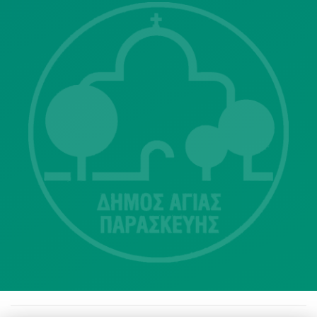
Λ. Μεσογείων 415-417 Τ.Κ.15343
Αγία Παρασκευή
213 2004500
dimos@agiaparaskevi.gr