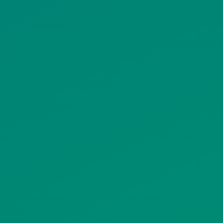
ΠΡΟΣΩΠΙΚΩΝ ΔΕΔΟΜΕΝΩΝ
ΙΣΤΟΤΟΠΟΥ
ΠΟΛΙΤΙΚΗ ΧΡΗΣΗΣ ΥΠΗΡΕΣΙΩΝ
ΚΟΙΝΩΝΙΚΗΣ ΔΙΚΤΥΩΣΗΣ
ΠΟΛΙΤΙΚΗ ΛΕΙΤΟΥΡΓΙΑΣ
ΣΥΣΤΗΜΑΤΟΣ ΒΙΝΤΕΟΕΠΙΤΗΡΗΣΗΣ
SITEMAP
ΓΝΩΣΤΟΠΟΙΗΣΕΙΣ