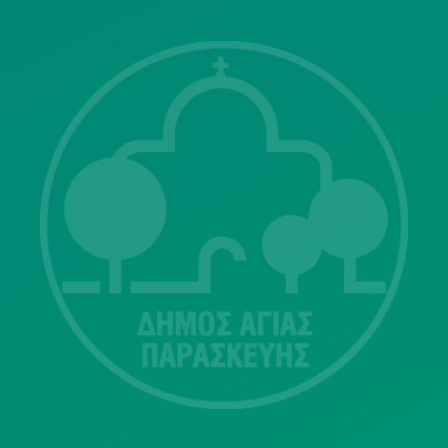
Λ. Μεσογείων 415-417 Τ.Κ.15343
Αγία Παρασκευή
213 2004500
dimos@agiaparaskevi.gr