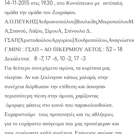
14-11-2015 στις 19.30 , στο Κοντόπευκο με αντίπαλη
ομάδα την ομάδα του Ζωγράφου.
Α.Ο.ΠΕΥΚΗΣ(Ανδριανοπούλου)Βουλκίδη,ΜικροπούλουΜ,Σ
Α,Σπανού, Λάζου, ΣίμουΑ, Σπίνουλα Δ..
ΓΣΑΠ(ΧριστοδούλουΑργυρίου)Χονδροπούλου,Αναγνώστου,
Γ.ΜΙΝΙ : ΓΣΑΠ – ΑΟ ΠΙΚΕΡΜΙΟΥ ΑΕΤΟΣ : 52 – 18
Δεκάλεπτα: 8 -7, 17 -6, 10 -2, 17 -3
Για δεύτερο συνεχόμενο αγώνα, τα κορίτσια μας
νίκησαν. Αν και ξεκίνησαν κάπως χαλαρά, στην
συνέχεια διόρθωσαν την επίθεση και άσκησαν
περισσότερη πίεση στην άμυνα, χαρίζοντας
όμορφες φάσεις στο κοινό που παρακολουθούσε.
Ευχαριστούμε τους προπονητές και τις αθλήτριες
για το ευχάριστο απόγευμα που μας προσέφεραν και
τους ευχόμαστε καλή συνέχεια. Επόμενος αγώνας την