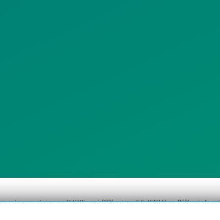
ΙΣΤΟΤΟΠΟΥ
ΠΟΛΙΤΙΚΗ
SITEMAP
ΕΙΤΟΥΡΓΙΑΣ
ΣΥΣΤΗΜΑΤΟΣ
ΒΙΝΤΕΟΕΠΙΤΗΡΗΣΗΣ
ΓΝΩΣΤΟΠΟΙΗΣΕΙΣ
ηροφορίας»,στο πλαίσιο του Γ’ ΚΠΣ, κατά 80% από την Ε.Ε. (ΕΤΠΑ) και 20% από εθνικού