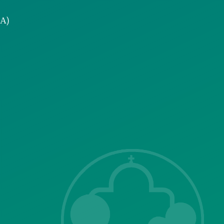
.Α)
ΣΗΣ
Λ. Μεσογείων
415-417