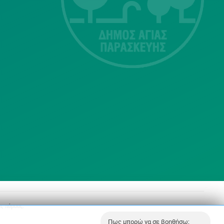
Τ.Κ.15343
Αγία Παρασκευή
213 2004500
dimos@agiaparaskevi.gr
ς πόρους.
Πως μπορώ να σε βοηθήσω;