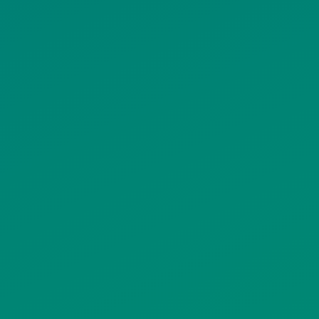
ΠΟΛΙΤΙΚΗ COOKIES
ΟΡΟΙ ΧΡΗΣΗΣ
ΠΟΛΙΤΙΚΗ ΠΡΟΣΤΑΣΙΑΣ
ΠΡΟΣΩΠΙΚΩΝ ΔΕΔΟΜΕΝΩΝ
ΙΣΤΟΤΟΠΟΥ
ΠΟΛΙΤΙΚΗ ΧΡΗΣΗΣ ΥΠΗΡΕΣΙΩΝ
ΚΟΙΝΩΝΙΚΗΣ ΔΙΚΤΥΩΣΗΣ
ΠΟΛΙΤΙΚΗ ΛΕΙΤΟΥΡΓΙΑΣ