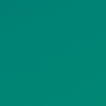
ΠΟΛΙΤΙΚΗ COOKIES
ΟΡΟΙ ΧΡΗΣΗΣ
ΠΟΛΙΤΙΚΗ ΠΡΟΣΤΑΣΙΑΣ
ΠΡΟΣΩΠΙΚΩΝ ΔΕΔΟΜΕΝΩΝ
ΙΣΤΟΤΟΠΟΥ
ΠΟΛΙΤΙΚΗ ΧΡΗΣΗΣ ΥΠΗΡΕΣΙΩΝ
ΚΟΙΝΩΝΙΚΗΣ ΔΙΚΤΥΩΣΗΣ