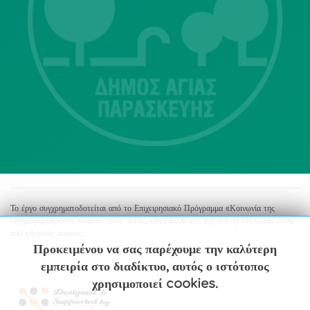
Λ. Μεσογείων 415-417 Τ.Κ.15343
Αγία Παρασκευή
213 2004500
dimos@agiaparaskevi.gr
Το έργο συγχρηματοδοτείται από το Επιχειρησιακό Πρόγραμμα «Κοινωνία της
Πληροφορίας»,στο πλαίσιο του Γ’ ΚΠΣ, κατά 80% από την Ε.Ε. (ΕΤΠΑ) και 20%
από εθνικούς πόρους.
Προκειμένου να σας παρέχουμε την καλύτερη
εμπειρία στο διαδίκτυο, αυτός ο ιστότοπος
χρησιμοποιεί cookies.