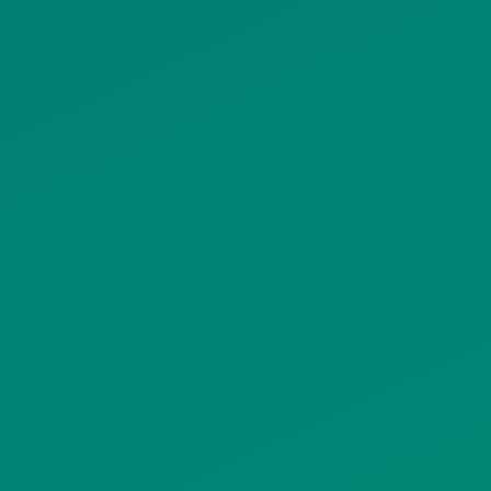
ΠΟΛΙΤΙΚΗ COOKIES
ΟΡΟΙ ΧΡΗΣΗΣ
ΠΟΛΙΤΙΚΗ ΠΡΟΣΤΑΣΙΑΣ
ΠΡΟΣΩΠΙΚΩΝ ΔΕΔΟΜΕΝΩΝ
ΙΣΤΟΤΟΠΟΥ
ΠΟΛΙΤΙΚΗ ΧΡΗΣΗΣ ΥΠΗΡΕΣΙΩΝ
ΚΟΙΝΩΝΙΚΗΣ ΔΙΚΤΥΩΣΗΣ