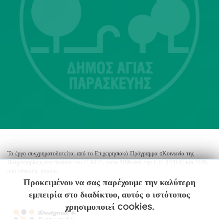
Λ. Μεσογείων 415-417 Τ.Κ.15343
Αγία Παρασκευή
213 2004500
dimos@agiaparaskevi.gr
Το έργο συγχρηματοδοτείται από το Επιχειρησιακό Πρόγραμμα «Κοινωνία της
Πληροφορίας»,στο πλαίσιο του Γ’ ΚΠΣ, κατά 80% από την Ε.Ε. (ΕΤΠΑ) και 20%
από εθνικούς πόρους.
Προκειμένου να σας παρέχουμε την καλύτερη
εμπειρία στο διαδίκτυο, αυτός ο ιστότοπος
χρησιμοποιεί cookies.