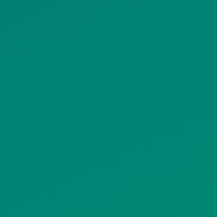
ΠΟΛΙΤΙΚΗ COOKIES
ΟΡΟΙ ΧΡΗΣΗΣ
ΠΟΛΙΤΙΚΗ ΠΡΟΣΤΑΣΙΑΣ
ΠΡΟΣΩΠΙΚΩΝ ΔΕΔΟΜΕΝΩΝ
ΙΣΤΟΤΟΠΟΥ
ΠΟΛΙΤΙΚΗ ΧΡΗΣΗΣ ΥΠΗΡΕΣΙΩΝ
ΚΟΙΝΩΝΙΚΗΣ ΔΙΚΤΥΩΣΗΣ
ΠΟΛΙΤΙΚΗ ΛΕΙΤΟΥΡΓΙΑΣ