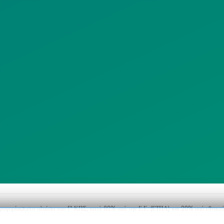
ΙΣΤΟΤΟΠΟΥ
ΠΟΛΙΤΙΚΗ
SITEMAP
ΕΙΤΟΥΡΓΙΑΣ
ΣΥΣΤΗΜΑΤΟΣ
ΒΙΝΤΕΟΕΠΙΤΗΡΗΣΗΣ
ΓΝΩΣΤΟΠΟΙΗΣΕΙΣ
ηροφορίας»,στο πλαίσιο του Γ’ ΚΠΣ, κατά 80% από την Ε.Ε. (ΕΤΠΑ) και 20% από εθνικού