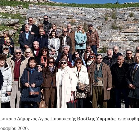
οίων και ο Δήμαρχος Αγίας Παρασκευής
Βασίλης Ζορμπάς
, επισκέφθ
ρουαρίου 2020.