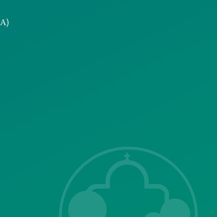
.Α)
ΣΗΣ
Λ. Μεσογείων