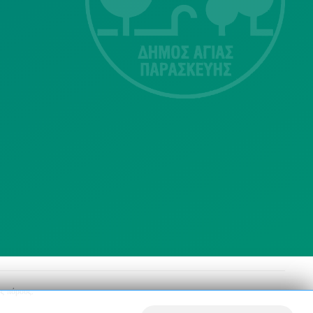
415-417
Τ.Κ.15343
Αγία Παρασκευή
213 2004500
dimos@agiaparaskevi.gr
ς πόρους.