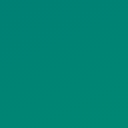
ΠΟΛΙΤΙΚΗ COOKIES
ΟΡΟΙ ΧΡΗΣΗΣ
ΠΟΛΙΤΙΚΗ ΠΡΟΣΤΑΣΙΑΣ
ΠΡΟΣΩΠΙΚΩΝ ΔΕΔΟΜΕΝΩΝ
ΙΣΤΟΤΟΠΟΥ
ΠΟΛΙΤΙΚΗ ΧΡΗΣΗΣ ΥΠΗΡΕΣΙΩΝ
ΚΟΙΝΩΝΙΚΗΣ ΔΙΚΤΥΩΣΗΣ
ΠΟΛΙΤΙΚΗ ΛΕΙΤΟΥΡΓΙΑΣ