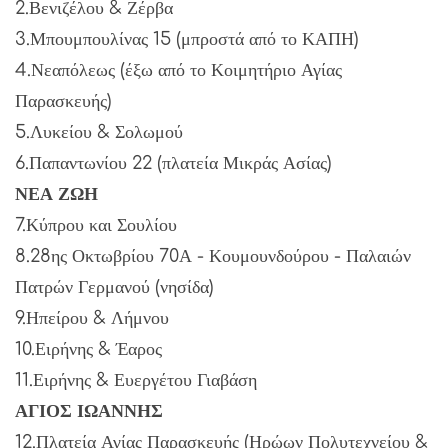
2.Βενιζέλου & Ζέρβα
3.Μπουμπουλίνας 15 (μπροστά από το ΚΑΠΗ)
4.Νεαπόλεως (έξω από το Κοιμητήριο Αγίας
Παρασκευής)
5.Λυκείου & Σολωμού
6.Παπαντωνίου 22 (πλατεία Μικράς Ασίας)
ΝΕΑ ΖΩΗ
7.Κύπρου και Σουλίου
8.28ης Οκτωβρίου 70Α - Κουμουνδούρου - Παλαιών
Πατρών Γερμανού (νησίδα)
9.Ηπείρου & Λήμνου
10.Ειρήνης & Έαρος
11.Ειρήνης & Ευεργέτου Γιαβάση
ΑΓΙΟΣ ΙΩΑΝΝΗΣ
12.Πλατεία Αγίας Παρασκευής (Ηρώων Πολυτεχνείου &