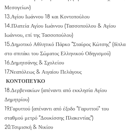
Μεσογείων)
13.Αγίου Ιωάννου 18 και Κοντοπούλου
14.Πλατεία Αγίου Ιωάννου (Τασσοπούλου & Αγίου
Ιωάννου, επί της Τασσοπούλου)
15.Δημοτικό Αθλητικό Πάρκο “Σταύρος Κώτσης” (δίπλα
στο σπιτάκι του Σώματος Ελληνικού Οδηγισμού)
16.Δημητσάνης & Σχολείου
17.Νεαπόλεως & Αιγαίου Πελάγους
ΚΟΝΤΟΠΕΥΚΟ
18.Δερβενακίων (απέναντι από εκκλησία Αγίου
Δημητρίου)
19.Γαρυττού (απέναντι από έξοδο “Γαρυττού” του
σταθμού μετρό “Δουκίσσης Πλακεντίας”)
20.Τσιμισκή & Νικίου