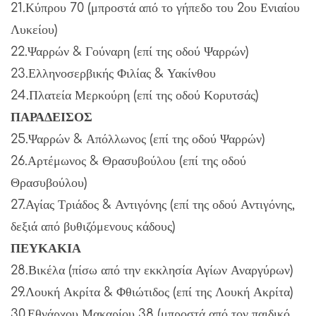
21.Κύπρου 70 (μπροστά από το γήπεδο του 2ου Ενιαίου
Λυκείου)
22.Ψαρρών & Γούναρη (επί της οδού Ψαρρών)
23.Ελληνοσερβικής Φιλίας & Υακίνθου
24.Πλατεία Μερκούρη (επί της οδού Κορυτσάς)
ΠΑΡΑΔΕΙΣΟΣ
25.Ψαρρών & Απόλλωνος (επί της οδού Ψαρρών)
26.Αρτέμωνος & Θρασυβούλου (επί της οδού
Θρασυβούλου)
27.Αγίας Τριάδος & Αντιγόνης (επί της οδού Αντιγόνης,
δεξιά από βυθιζόμενους κάδους)
ΠΕΥΚΑΚΙΑ
28.Βικέλα (πίσω από την εκκλησία Αγίων Αναργύρων)
29.Λουκή Ακρίτα & Φθιώτιδος (επί της Λουκή Ακρίτα)
30.Εθνάρχου Μακαρίου 38 (μπροστά από τον παιδικό