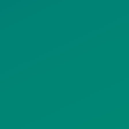
ΠΟΛΙΤΙΚΗ COOKIES
ΟΡΟΙ ΧΡΗΣΗΣ
ΠΟΛΙΤΙΚΗ ΠΡΟΣΤΑΣΙΑΣ
ΠΡΟΣΩΠΙΚΩΝ ΔΕΔΟΜΕΝΩΝ
ΙΣΤΟΤΟΠΟΥ
ΠΟΛΙΤΙΚΗ ΧΡΗΣΗΣ ΥΠΗΡΕΣΙΩΝ
ΚΟΙΝΩΝΙΚΗΣ ΔΙΚΤΥΩΣΗΣ
ΠΟΛΙΤΙΚΗ ΛΕΙΤΟΥΡΓΙΑΣ