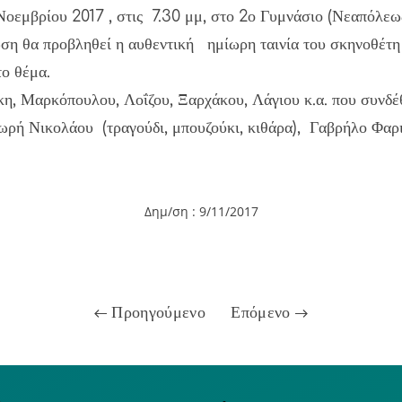
Νοεμβρίου 2017 , στις 7.30 μμ, στο 2ο Γυμνάσιο (Νεαπόλεω
ση θα προβληθεί η αυθεντική ημίωρη ταινία του σκηνοθέτ
το θέμα.
η, Μαρκόπουλου, Λοΐζου, Ξαρχάκου, Λάγιου κ.α. που συνδέ
ή Νικολάου (τραγούδι, μπουζούκι, κιθάρα), Γαβρήλο Φαριλ
Δημ/ση : 9
/11/2017
Προηγούμενο
Επόμενο