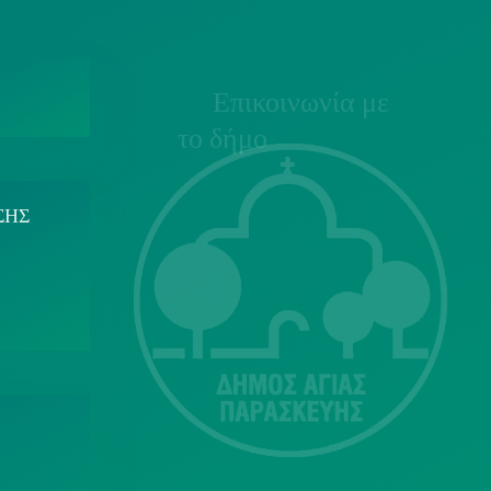
Επικοινωνία με
το δήμο
ΣΗΣ
Λ. Μεσογείων
415-417
Τ.Κ.15343
Αγία Παρασκευή
213 2004500