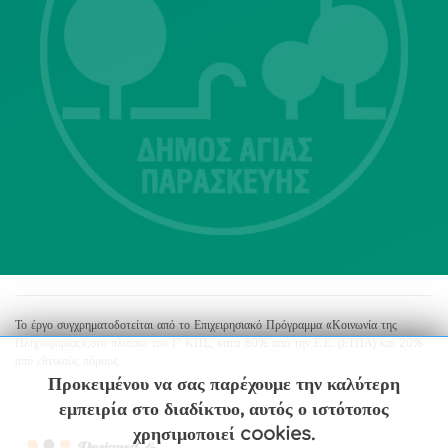
Λ. Μεσογείων 415-417 Τ.Κ.15343
Αγία Παρασκευή
213 2004500
dimos@agiaparaskevi.gr
Το έργο συγχρηματοδοτείται από το Επιχειρησιακό Πρόγραμμα «Κοινωνία της
Πληροφορίας»,στο πλαίσιο του Γ’ ΚΠΣ, κατά 80% από την Ε.Ε. (ΕΤΠΑ) και 20%
από εθνικούς πόρους.
Προκειμένου να σας παρέχουμε την καλύτερη
εμπειρία στο διαδίκτυο, αυτός ο ιστότοπος
χρησιμοποιεί cookies.