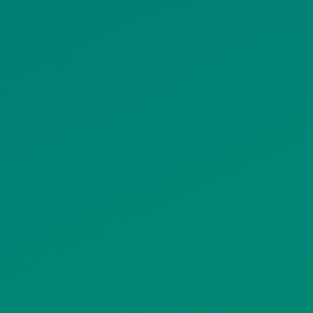
ΠΟΛΙΤΙΚΗ COOKIES
ΟΡΟΙ ΧΡΗΣΗΣ
ΠΟΛΙΤΙΚΗ ΠΡΟΣΤΑΣΙΑΣ
ΠΡΟΣΩΠΙΚΩΝ ΔΕΔΟΜΕΝΩΝ
ΙΣΤΟΤΟΠΟΥ
ΠΟΛΙΤΙΚΗ ΧΡΗΣΗΣ ΥΠΗΡΕΣΙΩΝ
ΚΟΙΝΩΝΙΚΗΣ ΔΙΚΤΥΩΣΗΣ