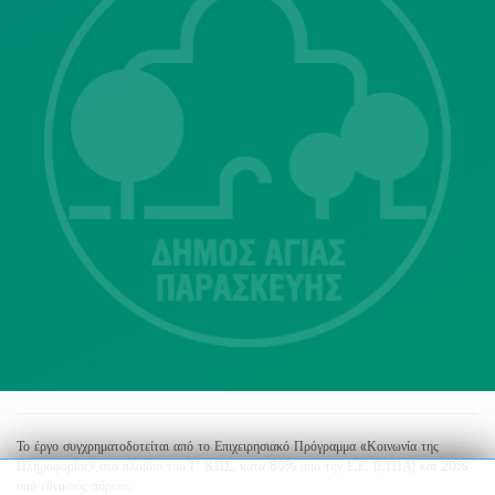
Λ. Μεσογείων 415-417 Τ.Κ.15343
Αγία Παρασκευή
213 2004500
dimos@agiaparaskevi.gr
Το έργο συγχρηματοδοτείται από το Επιχειρησιακό Πρόγραμμα «Κοινωνία της
Πληροφορίας»,στο πλαίσιο του Γ’ ΚΠΣ, κατά 80% από την Ε.Ε. (ΕΤΠΑ) και 20%
από εθνικούς πόρους.