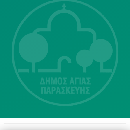
Λ. Μεσογείων 415-417 Τ.Κ.15343
Αγία Παρασκευή
213 2004500
dimos@agiaparaskevi.gr