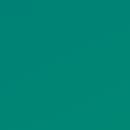
ΠΟΛΙΤΙΚΗ COOKIES
ΟΡΟΙ ΧΡΗΣΗΣ
ΠΟΛΙΤΙΚΗ ΠΡΟΣΤΑΣΙΑΣ
ΠΡΟΣΩΠΙΚΩΝ ΔΕΔΟΜΕΝΩΝ
ΙΣΤΟΤΟΠΟΥ
ΠΟΛΙΤΙΚΗ ΧΡΗΣΗΣ ΥΠΗΡΕΣΙΩΝ
ΚΟΙΝΩΝΙΚΗΣ ΔΙΚΤΥΩΣΗΣ