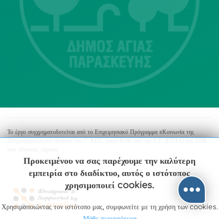
Αγία Παρασκευή
213 2004500
dimos@agiaparaskevi.gr
Το έργο συγχρηματοδοτείται από το Επιχειρησιακό Πρόγραμμα «Κοινωνία της
Πληροφορίας»,στο πλαίσιο του Γ’ ΚΠΣ, κατά 80% από την Ε.Ε. (ΕΤΠΑ) και 20%
από εθνικούς πόρους.
Προκειμένου να σας παρέχουμε την καλύτερη
εμπειρία στο διαδίκτυο, αυτός ο ιστότοπος
χρησιμοποιεί cookies.
Χρησιμοποιώντας τον ιστότοπο μας, συμφωνείτε με τη χρήση των cookies.
Μάθε περισσότερα