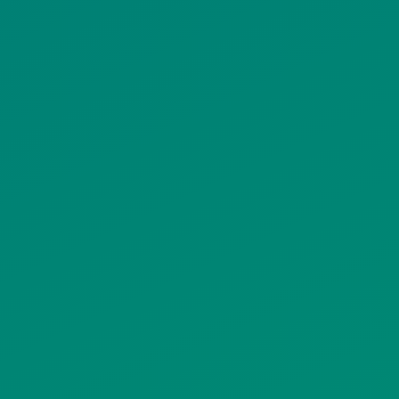
ΠΟΛΙΤΙΚΗ COOKIES
ΟΡΟΙ ΧΡΗΣΗΣ
ΠΟΛΙΤΙΚΗ ΠΡΟΣΤΑΣΙΑΣ
ΠΡΟΣΩΠΙΚΩΝ ΔΕΔΟΜΕΝΩΝ
ΙΣΤΟΤΟΠΟΥ
ΠΟΛΙΤΙΚΗ ΧΡΗΣΗΣ ΥΠΗΡΕΣΙΩΝ
ΚΟΙΝΩΝΙΚΗΣ ΔΙΚΤΥΩΣΗΣ
ΠΟΛΙΤΙΚΗ ΛΕΙΤΟΥΡΓΙΑΣ
ΣΥΣΤΗΜΑΤΟΣ ΒΙΝΤΕΟΕΠΙΤΗΡΗΣΗΣ