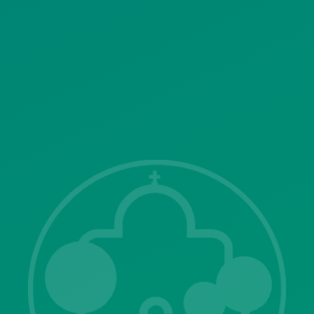
SITEMAP
ΓΝΩΣΤΟΠΟΙΗΣΕΙΣ
Λ. Μεσογείων 415-417 Τ.Κ.15343
Αγία Παρασκευή