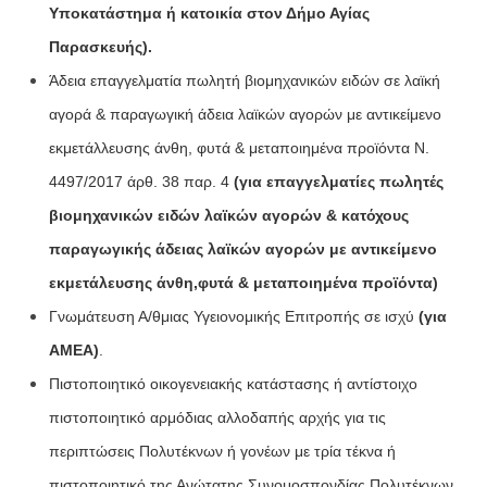
Υποκατάστημα ή κατοικία στον Δήμο Αγίας
Παρασκευής).
Άδεια επαγγελματία πωλητή βιομηχανικών ειδών σε λαϊκή
αγορά & παραγωγική άδεια λαϊκών αγορών με αντικείμενο
εκμετάλλευσης άνθη, φυτά & μεταποιημένα προϊόντα Ν.
4497/2017 άρθ. 38 παρ. 4
(για επαγγελματίες πωλητές
βιομηχανικών ειδών λαϊκών αγορών & κατόχους
παραγωγικής άδειας λαϊκών αγορών με αντικείμενο
εκμετάλευσης άνθη,φυτά & μεταποιημένα προϊόντα)
Γνωμάτευση Α/θμιας Υγειονομικής Επιτροπής σε ισχύ
(για
ΑΜΕΑ)
.
Πιστοποιητικό οικογενειακής κατάστασης ή αντίστοιχο
πιστοποιητικό αρμόδιας αλλοδαπής αρχής για τις
περιπτώσεις Πολυτέκνων ή γονέων με τρία τέκνα ή
πιστοποιητικό της Ανώτατης Συνομοσπονδίας Πολυτέκνων