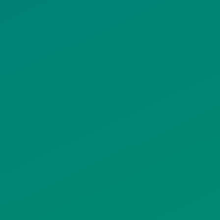
ΠΟΛΙΤΙΚΗ ΠΡΟΣΤΑΣΙΑΣ
ΠΡΟΣΩΠΙΚΩΝ ΔΕΔΟΜΕΝΩΝ
ΙΣΤΟΤΟΠΟΥ
ΠΟΛΙΤΙΚΗ ΧΡΗΣΗΣ ΥΠΗΡΕΣΙΩΝ
ΚΟΙΝΩΝΙΚΗΣ ΔΙΚΤΥΩΣΗΣ
ΠΟΛΙΤΙΚΗ ΛΕΙΤΟΥΡΓΙΑΣ
ΣΥΣΤΗΜΑΤΟΣ ΒΙΝΤΕΟΕΠΙΤΗΡΗΣΗΣ
SITEMAP