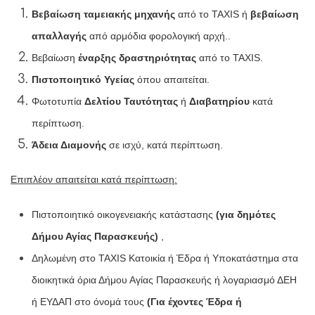
Βεβαίωση ταμειακής μηχανής
από το TAXIS ή
β
εβαίωση
απαλλαγής
από αρμόδια φορολογική αρχή..
Βεβαίωση
έναρξης δραστηριότητας
από το TAXIS.
Πιστοποιητικό Υγείας
όπου απαιτείται.
Φωτοτυπία
Δελτίου Ταυτότητας
ή
Διαβατηρίου
κατά
περίπτωση.
Άδεια Διαμονής
σε ισχύ, κατά περίπτωση.
Επιπλέον απαιτείται κατά περίπτωση:
Πιστοποιητικό οικογενειακής κατάστασης
(για δημότες
Δήμου Αγίας Παρασκευής)
,
Δηλωμένη στο TAXIS Κατοικία ή Έδρα ή Υποκατάστημα στα
διοικητικά όρια Δήμου Αγίας Παρασκευής ή λογαριασμό ΔΕΗ
ή ΕΥΔΑΠ στο όνομά τους
(Για έχοντες Έδρα ή