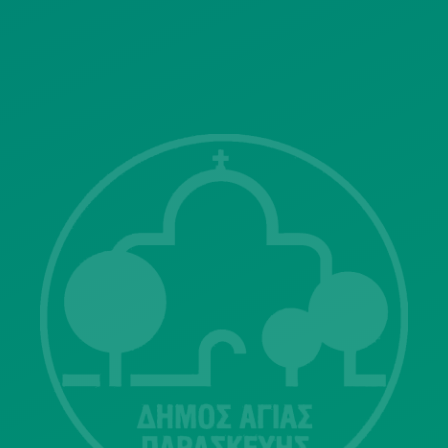
ΓΝΩΣΤΟΠΟΙΗΣΕΙΣ
Λ. Μεσογείων 415-417 Τ.Κ.15343
Αγία Παρασκευή
213 2004500
dimos@agiaparaskevi.gr