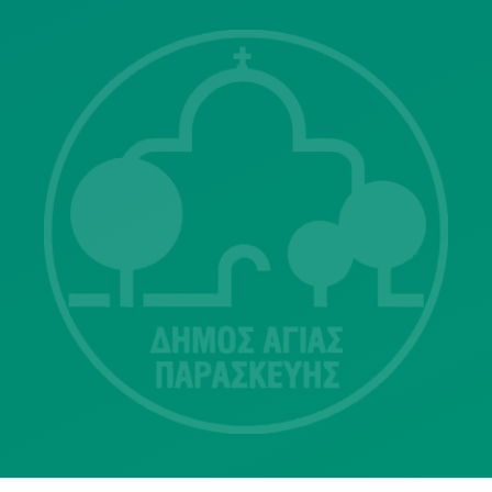
Λ. Μεσογείων 415-417 Τ.Κ.15343
Αγία Παρασκευή
213 2004500
dimos@agiaparaskevi.gr