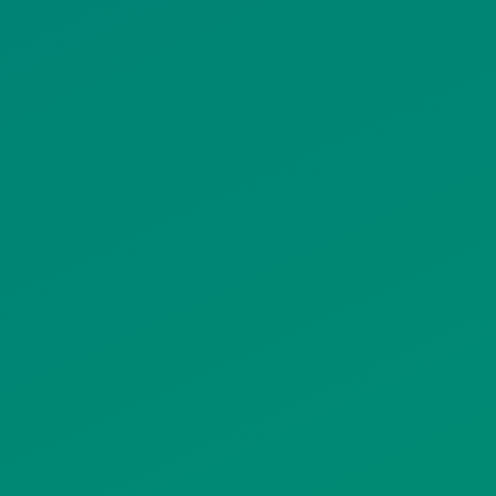
ΠΡΟΣΩΠΙΚΩΝ ΔΕΔΟΜΕΝΩΝ
ΙΣΤΟΤΟΠΟΥ
ΠΟΛΙΤΙΚΗ ΧΡΗΣΗΣ ΥΠΗΡΕΣΙΩΝ
ΚΟΙΝΩΝΙΚΗΣ ΔΙΚΤΥΩΣΗΣ
ΠΟΛΙΤΙΚΗ ΛΕΙΤΟΥΡΓΙΑΣ
ΣΥΣΤΗΜΑΤΟΣ ΒΙΝΤΕΟΕΠΙΤΗΡΗΣΗΣ
SITEMAP
ΓΝΩΣΤΟΠΟΙΗΣΕΙΣ