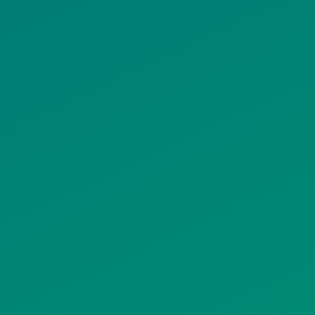
ΠΟΛΙΤΙΚΗ
ΠΟΛΙΤΙΚΗ ΧΡΗ
ΡΟΣΤΑΣΙΑΣ
ΥΠΗΡΕΣΙΩΝ
ΠΡΟΣΩΠΙΚΩΝ
ΚΟΙΝΩΝΙΚΗΣ
ΔΕΔΟΜΕΝΩΝ
ΔΙΚΤΥΩΣΗΣ
ΙΣΤΟΤΟΠΟΥ
ΠΟΛΙΤΙΚΗ
SITEMAP
ΕΙΤΟΥΡΓΙΑΣ
ΣΥΣΤΗΜΑΤΟΣ
ΒΙΝΤΕΟΕΠΙΤΗΡΗΣΗΣ