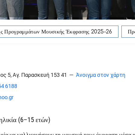
ής Προγραμμάτων Μουσικής Έκφρασης 2025-26
Πρ
ος 5
,
Αγ. Παρασκευή
153 41
—
Άνοιγμα στον χάρτη
54 6188
oo.gr
ηλικία (6–15 ετών)
καιρία να καλλιεργήσουν τη μουσική τους έκφραση μέσ