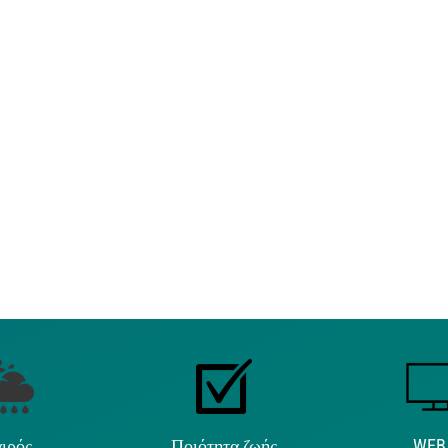
ιρός
Ποιότητα ζωής
WEB