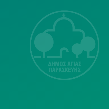
ΣΗΣ
Λ. Μεσογείων
415-417
Τ.Κ.15343
Αγία Παρασκευή
213 2004500
dimos@agiaparaskevi.gr