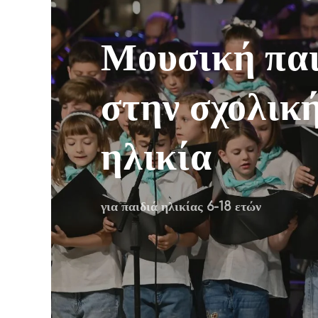
Μουσική παι
στην σχολικ
ηλικία
για παιδιά ηλικίας 6-18 ετών