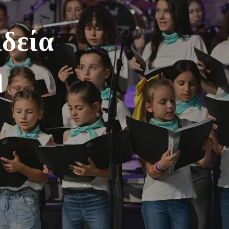
δεία
ή