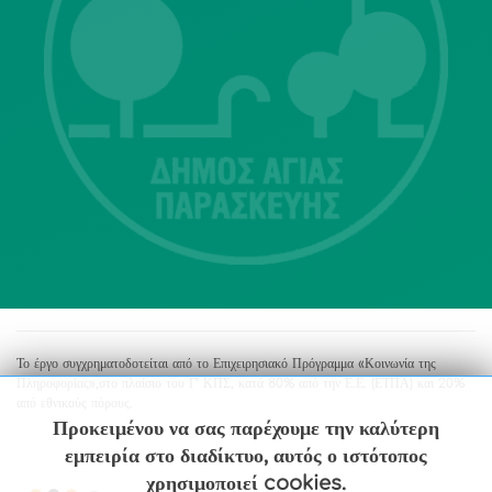
Λ. Μεσογείων 415-417 Τ.Κ.15343
Αγία Παρασκευή
213 2004500
dimos@agiaparaskevi.gr
Το έργο συγχρηματοδοτείται από το Επιχειρησιακό Πρόγραμμα «Κοινωνία της
Πληροφορίας»,στο πλαίσιο του Γ’ ΚΠΣ, κατά 80% από την Ε.Ε. (ΕΤΠΑ) και 20%
από εθνικούς πόρους.
Προκειμένου να σας παρέχουμε την καλύτερη
εμπειρία στο διαδίκτυο, αυτός ο ιστότοπος
χρησιμοποιεί cookies.