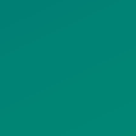
ΠΟΛΙΤΙΚΗ COOKIES
ΟΡΟΙ ΧΡΗΣΗΣ
ΠΟΛΙΤΙΚΗ ΠΡΟΣΤΑΣΙΑΣ
ΠΡΟΣΩΠΙΚΩΝ ΔΕΔΟΜΕΝΩΝ
ΙΣΤΟΤΟΠΟΥ
ΠΟΛΙΤΙΚΗ ΧΡΗΣΗΣ ΥΠΗΡΕΣΙΩΝ
ΚΟΙΝΩΝΙΚΗΣ ΔΙΚΤΥΩΣΗΣ