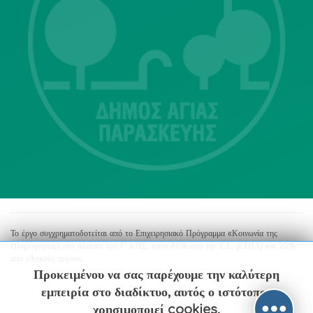
Λ. Μεσογείων 415-417 Τ.Κ.15343
Αγία Παρασκευή
213 2004500
dimos@agiaparaskevi.gr
Το έργο συγχρηματοδοτείται από το Επιχειρησιακό Πρόγραμμα «Κοινωνία της
Πληροφορίας»,στο πλαίσιο του Γ’ ΚΠΣ, κατά 80% από την Ε.Ε. (ΕΤΠΑ) και 20%
από εθνικούς πόρους.
Προκειμένου να σας παρέχουμε την καλύτερη
εμπειρία στο διαδίκτυο, αυτός ο ιστότοπος
χρησιμοποιεί cookies.