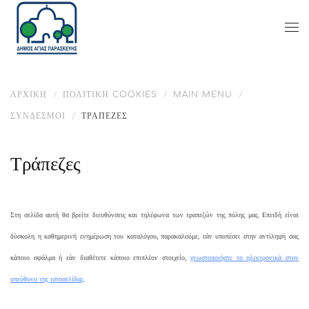
ΑΡΧΙΚΉ
ΠΟΛΙΤΙΚΗ COOKIES
MAIN MENU
ΣΎΝΔΕΣΜΟΙ
ΤΡΆΠΕΖΕΣ
Τράπεζες
Στη σελίδα αυτή θα βρείτε διευθύνσεις και τηλέφωνα των τραπεζών της πόλης μας. Επειδή είναι
δύσκολη η καθημερινή ενημέρωση του καταλόγου, παρακαλούμε, εάν υποπέσει στην αντίληψή σας
κάποιο σφάλμα ή εάν διαθέτετε κάποιο επιπλέον στοιχείο,
γνωστοποιήστε το ηλεκτρονικά στον
υπεύθυνο της ιστοσελίδας
.