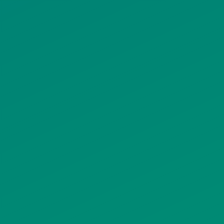
ΙΣΤΟΤΟΠΟΥ
ΠΟΛΙΤΙΚΗ ΧΡΗΣΗΣ ΥΠΗΡΕΣΙΩΝ
ΚΟΙΝΩΝΙΚΗΣ ΔΙΚΤΥΩΣΗΣ
ΠΟΛΙΤΙΚΗ ΛΕΙΤΟΥΡΓΙΑΣ
ΣΥΣΤΗΜΑΤΟΣ ΒΙΝΤΕΟΕΠΙΤΗΡΗΣΗΣ
SITEMAP
ΓΝΩΣΤΟΠΟΙΗΣΕΙΣ