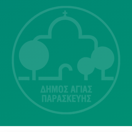
Λ. Μεσογείων 415-417 Τ.Κ.15343
Αγία Παρασκευή
213 2004500
dimos@agiaparaskevi.gr