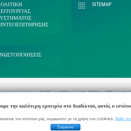
ΠΟΛΙΤΙΚΗ
SITEMAP
ΕΙΤΟΥΡΓΙΑΣ
ΣΥΣΤΗΜΑΤΟΣ
ΒΙΝΤΕΟΕΠΙΤΗΡΗΣΗΣ
ΓΝΩΣΤΟΠΟΙΗΣΕΙΣ
ηροφορίας»,στο πλαίσιο του Γ’ ΚΠΣ, κατά 80% από την Ε.Ε. (ΕΤΠΑ) και 20% από εθνικού
υμε την καλύτερη εμπειρία στο διαδίκτυο, αυτός ο ιστότ
οιώντας τον ιστότοπο μας, συμφωνείτε με τη χρήση των cookies.
Μάθε περ
Συμφωνώ