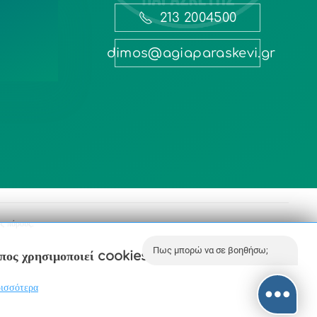
213 2004500
dimos@agiaparaskevi.gr
ς πόρους.
Πως μπορώ να σε βοηθήσω;
οπος χρησιμοποιεί cookies.
ισσότερα