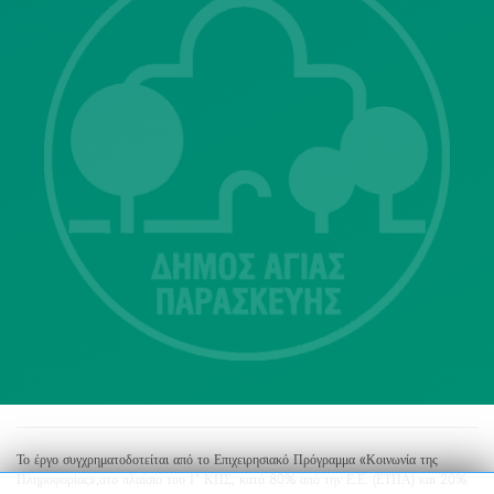
Λ. Μεσογείων 415-417 Τ.Κ.15343
Αγία Παρασκευή
213 2004500
dimos@agiaparaskevi.gr
Το έργο συγχρηματοδοτείται από το Επιχειρησιακό Πρόγραμμα «Κοινωνία της
Πληροφορίας»,στο πλαίσιο του Γ’ ΚΠΣ, κατά 80% από την Ε.Ε. (ΕΤΠΑ) και 20%