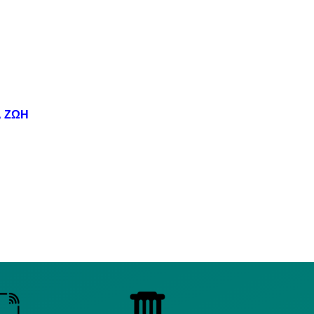
Α ΖΩΗ