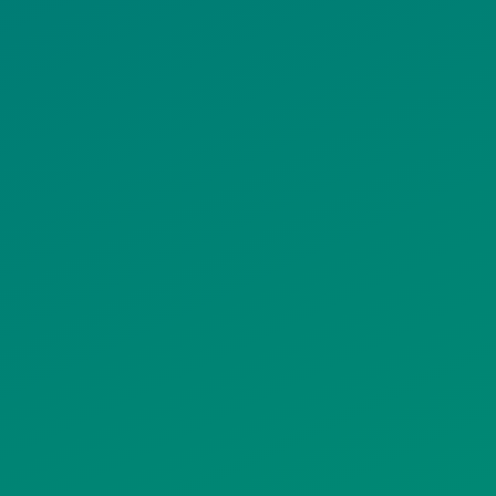
ΟΛΙΤΙΚΗ COOKIES
ΟΡΟΙ ΧΡΗΣΗΣ
ΠΟΛΙΤΙΚΗ
ΠΟΛΙΤΙΚΗ ΧΡΗ
ΡΟΣΤΑΣΙΑΣ
ΥΠΗΡΕΣΙΩΝ
ΠΡΟΣΩΠΙΚΩΝ
ΚΟΙΝΩΝΙΚΗΣ
ΔΕΔΟΜΕΝΩΝ
ΔΙΚΤΥΩΣΗΣ
ΙΣΤΟΤΟΠΟΥ
ΠΟΛΙΤΙΚΗ
SITEMAP
ΕΙΤΟΥΡΓΙΑΣ
ΣΥΣΤΗΜΑΤΟΣ
ΒΙΝΤΕΟΕΠΙΤΗΡΗΣΗΣ