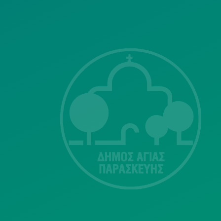
ΣΗΣ
Λ. Μεσογείων
415-417
Τ.Κ.15343
Αγία Παρασκευή
213 2004500
dimos@agiaparaskevi.gr