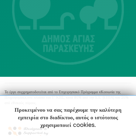
Λ. Μεσογείων 415-417 Τ.Κ.15343
Αγία Παρασκευή
213 2004500
dimos@agiaparaskevi.gr
Το έργο συγχρηματοδοτείται από το Επιχειρησιακό Πρόγραμμα «Κοινωνία της
Πληροφορίας»,στο πλαίσιο του Γ’ ΚΠΣ, κατά 80% από την Ε.Ε. (ΕΤΠΑ) και 20%
από εθνικούς πόρους.
Προκειμένου να σας παρέχουμε την καλύτερη
εμπειρία στο διαδίκτυο, αυτός ο ιστότοπος
χρησιμοποιεί cookies.