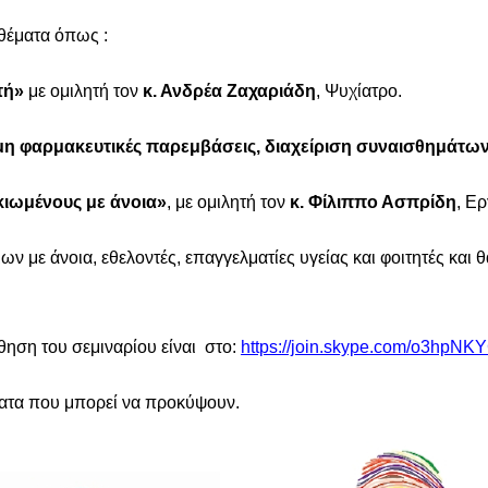
θέματα όπως :
τή»
με ομιλητή τον
κ. Ανδρέα Ζαχαριάδη
, Ψυχίατρο.
 μη φαρμακευτικές παρεμβάσεις, διαχείριση συναισθημάτω
κιωμένους με άνοια»
, με ομιλητή τον
κ. Φίλιππο Ασπρίδη
, Ε
ων με άνοια, εθελοντές, επαγγελματίες υγείας και φοιτητές και
ηση του σεμιναρίου είναι στο:
https://join.skype.com/o3hpNK
ματα που μπορεί να προκύψουν.