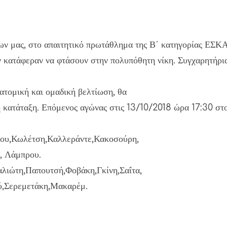
ων μας, στο απαιτητικό πρωτάθλημα της Β΄ κατηγορίας ΕΣΚΑ.
 κατάφεραν να φτάσουν στην πολυπόθητη νίκη. Συγχαρητήρια 
 ατομική και ομαδική βελτίωση, θα
ατή κατάταξη. Επόμενος αγώνας στις 13/10/2018 ώρα 17:3
ου,Κωλέτση,Καλλεράντε,Κακοσούρη,
, Λάμπρου.
ώτη,Παπουτσή,Φοβάκη,Γκίνη,Σαΐτα,
,Σερεμετάκη,Μακαρέμ.