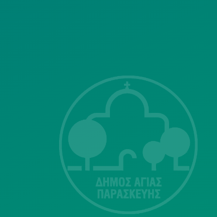
ΣΗΣ
Λ. Μεσογείων
415-417
Τ.Κ.15343
Αγία Παρασκευή
213 2004500