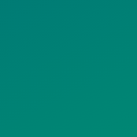
ΟΛΙΤΙΚΗ COOKIES
ΟΡΟΙ ΧΡΗΣΗΣ
ΠΟΛΙΤΙΚΗ
ΠΟΛΙΤΙΚΗ ΧΡΗ
ΡΟΣΤΑΣΙΑΣ
ΥΠΗΡΕΣΙΩΝ
ΠΡΟΣΩΠΙΚΩΝ
ΚΟΙΝΩΝΙΚΗΣ
ΔΕΔΟΜΕΝΩΝ
ΔΙΚΤΥΩΣΗΣ
ΙΣΤΟΤΟΠΟΥ
ΠΟΛΙΤΙΚΗ
SITEMAP
ΕΙΤΟΥΡΓΙΑΣ