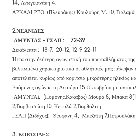
14, Ανωγειανάκη 4.
ΑΡΚΑΔΙ ΡΕΘ. (Πλευράκης) Κουλούρη Μ. 10, Γιαλαμά 1
2.ΝΕΑΝΙΔΕΣ
ΑΜΥΝΤΑΣ - ΓΣΑΠ : 72-39
Δεκάλεπτα : 18-7, 20-12, 12-9, 22-11
Ήττα στην δεύτερη αγωνιστική του πρωταθλήματος της 
βελτιωμένα χαρακτηριστικά οι αθλήτριές μας πάλεψαν α
αποτελείται κυρίως από κορίτσια μικρότερης ηλικίας κα
Επόμενος αγώνας τη Δευτέρα 15 Οκτωβρίου με αντίπαλ
ΑΜΥΝΤΑΣ (Πομονης,Κακαβάς) Μουρα 8, Μπακα 8(1),Κα
2,Βαρβιτσιώτη 10, Κεφαλά 2,Βαρθαλιτη
ΓΣΑΠ (Διδάχος): Θεοφανη 4, Μπεζαϊτη 7,Πετρουλάκη 
3. ΚΟΡΑΣΙΔΕΣ