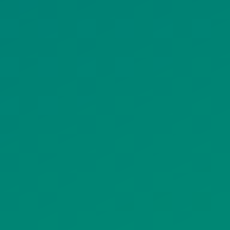
ΠΟΛΙΤΙΚΗ COOKIES
ΟΡΟΙ ΧΡΗΣΗΣ
ΠΟΛΙΤΙΚΗ ΠΡΟΣΤΑΣΙΑΣ
ΠΡΟΣΩΠΙΚΩΝ ΔΕΔΟΜΕΝΩΝ
ΙΣΤΟΤΟΠΟΥ
ΠΟΛΙΤΙΚΗ ΧΡΗΣΗΣ ΥΠΗΡΕΣΙΩΝ
ΚΟΙΝΩΝΙΚΗΣ ΔΙΚΤΥΩΣΗΣ