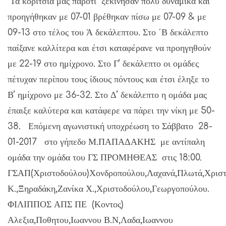
Τα κορίτσια μας παρότι ξεκίνησαν πολύ δυναμικά και
προηγήθηκαν με 07-01 βρέθηκαν πίσω με 07-09 & με
09-13 στο τέλος του Ά δεκάλεπτου. Στο ΄Β δεκάλεπτο
παίξανε καλλίτερα και έτσι καταφέρανε να προηγηθούν
με 22-19 στο ημίχρονο. Στο Γ’ δεκάλεπτο οι ομάδες
πέτυχαν περίπου τους ίδιους πόντους και έτσι έληξε το
Β’ ημίχρονο με 36-32. Στο Δ’ δεκάλεπτο η ομάδα μας
έπαιξε καλύτερα και κατάφερε να πάρει την νίκη με 50-
38. Επόμενη αγωνιστική υποχρέωση το Σάββατο 28-
01-2017 στο γήπεδο Μ.ΠΑΠΑΔΑΚΗΣ με αντίπαλη
ομάδα την ομάδα του ΓΣ ΠΡΟΜΗΘΕΑΣ στις 18:00.
ΓΣΑΠ(Χριστοδούλου)Χονδροπούλου,Λαχανά,Πλωτά,Χριστ
Κ.,Ξηραδάκη,Ζανίκα Χ.,Χριστοδούλου,Γεωργοπούλου.
ΦΙΛΙΠΠΟΣ ΑΠΣ ΠΕ (Κοντος)
Αλεξια,Ποθητου,Ιωαννου Β.Ν,Λαδα,Ιωαννου