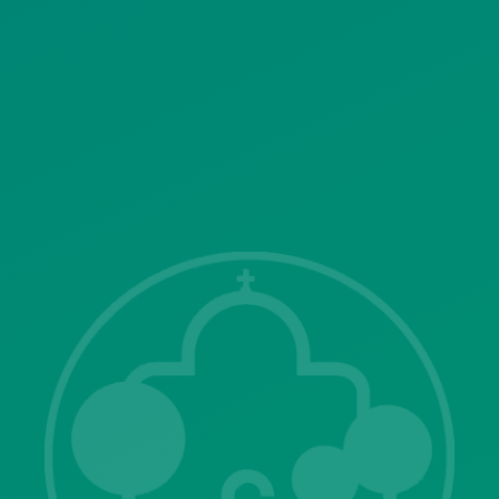
SITEMAP
ΓΝΩΣΤΟΠΟΙΗΣΕΙΣ
Λ. Μεσογείων 415-417 Τ.Κ.15343
Αγία Παρασκευή