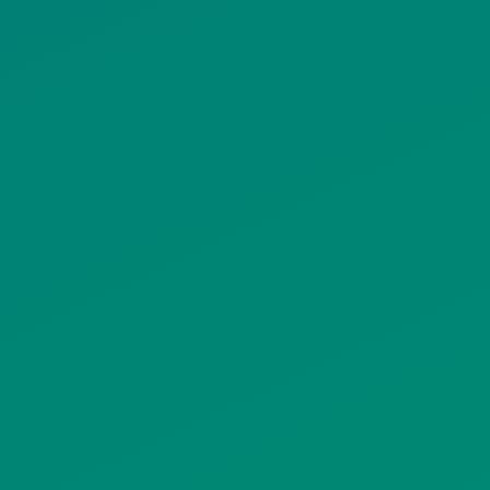
ΟΡΟΙ ΧΡΗΣΗΣ
ΠΟΛΙΤΙΚΗ ΠΡΟΣΤΑΣΙΑΣ
ΠΡΟΣΩΠΙΚΩΝ ΔΕΔΟΜΕΝΩΝ
ΙΣΤΟΤΟΠΟΥ
ΠΟΛΙΤΙΚΗ ΧΡΗΣΗΣ ΥΠΗΡΕΣΙΩΝ
ΚΟΙΝΩΝΙΚΗΣ ΔΙΚΤΥΩΣΗΣ
ΠΟΛΙΤΙΚΗ ΛΕΙΤΟΥΡΓΙΑΣ
ΣΥΣΤΗΜΑΤΟΣ ΒΙΝΤΕΟΕΠΙΤΗΡΗΣΗΣ