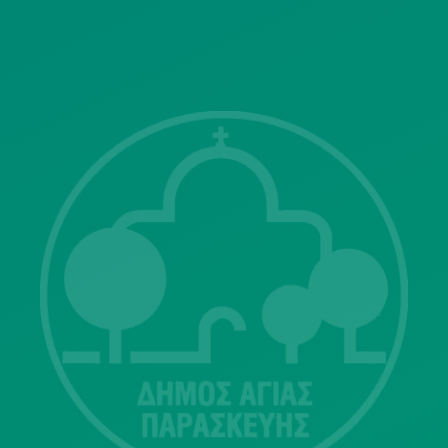
ΓΝΩΣΤΟΠΟΙΗΣΕΙΣ
Λ. Μεσογείων 415-417 Τ.Κ.15343
Αγία Παρασκευή
213 2004500
dimos@agiaparaskevi.gr