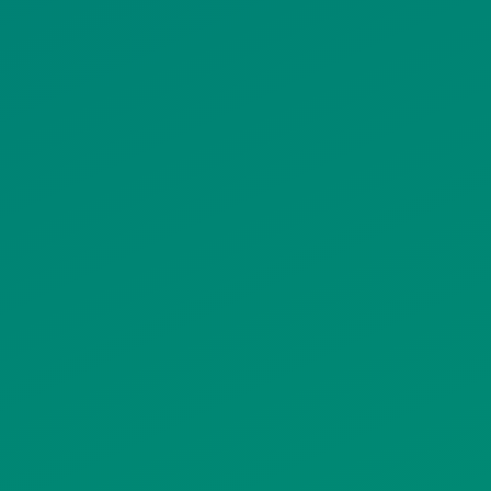
ΠΟΛΙΤΙΚΗ ΠΡΟΣΤΑΣΙΑΣ
ΠΡΟΣΩΠΙΚΩΝ ΔΕΔΟΜΕΝΩΝ
ΙΣΤΟΤΟΠΟΥ
ΠΟΛΙΤΙΚΗ ΧΡΗΣΗΣ ΥΠΗΡΕΣΙΩΝ
ΚΟΙΝΩΝΙΚΗΣ ΔΙΚΤΥΩΣΗΣ
ΠΟΛΙΤΙΚΗ ΛΕΙΤΟΥΡΓΙΑΣ
ΣΥΣΤΗΜΑΤΟΣ ΒΙΝΤΕΟΕΠΙΤΗΡΗΣΗΣ
SITEMAP