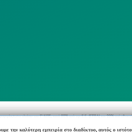
ΠΟΛΙΤΙΚΗ
SITEMAP
ΕΙΤΟΥΡΓΙΑΣ
ΣΥΣΤΗΜΑΤΟΣ
ΒΙΝΤΕΟΕΠΙΤΗΡΗΣΗΣ
ΓΝΩΣΤΟΠΟΙΗΣΕΙΣ
ηροφορίας»,στο πλαίσιο του Γ’ ΚΠΣ, κατά 80% από την Ε.Ε. (ΕΤΠΑ) και 20% από εθνικού
υμε την καλύτερη εμπειρία στο διαδίκτυο, αυτός ο ιστότ