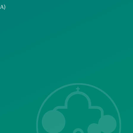
.Α)
Επικοινωνία με
το δήμο
ΣΗΣ
Λ. Μεσογείων
415-417