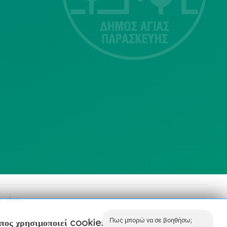
Τ.Κ.15343
Αγία Παρασκευή
213 2004500
dimos@agiaparaskevi.gr
ς πόρους.
Πως μπορώ να σε βοηθήσω;
οπος χρησιμοποιεί cookies.