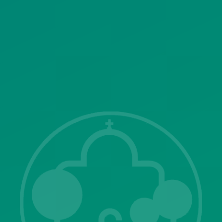
SITEMAP
ΓΝΩΣΤΟΠΟΙΗΣΕΙΣ
Λ. Μεσογείων 415-417 Τ.Κ.15343
Αγία Παρασκευή