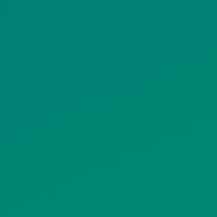
ΠΟΛΙΤΙΚΗ COOKIES
ΟΡΟΙ ΧΡΗΣΗΣ
ΠΟΛΙΤΙΚΗ ΠΡΟΣΤΑΣΙΑΣ
ΠΡΟΣΩΠΙΚΩΝ ΔΕΔΟΜΕΝΩΝ
ΙΣΤΟΤΟΠΟΥ
ΠΟΛΙΤΙΚΗ ΧΡΗΣΗΣ ΥΠΗΡΕΣΙΩΝ
ΚΟΙΝΩΝΙΚΗΣ ΔΙΚΤΥΩΣΗΣ
ΠΟΛΙΤΙΚΗ ΛΕΙΤΟΥΡΓΙΑΣ