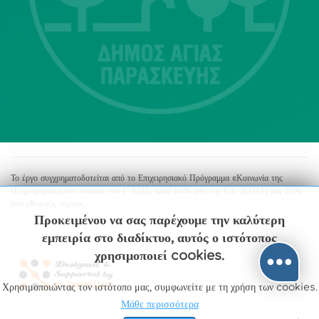
Αγία Παρασκευή
213 2004500
dimos@agiaparaskevi.gr
Το έργο συγχρηματοδοτείται από το Επιχειρησιακό Πρόγραμμα «Κοινωνία της
Πληροφορίας»,στο πλαίσιο του Γ’ ΚΠΣ, κατά 80% από την Ε.Ε. (ΕΤΠΑ) και 20%
από εθνικούς πόρους.
Προκειμένου να σας παρέχουμε την καλύτερη
εμπειρία στο διαδίκτυο, αυτός ο ιστότοπος
χρησιμοποιεί cookies.
Χρησιμοποιώντας τον ιστότοπο μας, συμφωνείτε με τη χρήση των cookies.
Μάθε περισσότερα