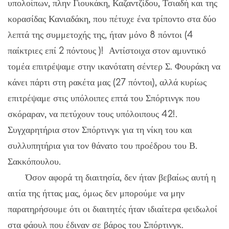
υπολοίπων, πλην Γιουκάκη, Καζαντζίδου, Τσιαδή και της
κορασίδας Κανιαδάκη, που πέτυχε ένα τρίποντο στα δύο
λεπτά της συμμετοχής της, ήταν μόνο 8 πόντοι (4
παίκτριες επί 2 πόντους )! Αντίστοιχα στον αμυντικό
τομέα επιτρέψαμε στην ικανότατη σέντερ Σ. Φουράκη να
κάνει πάρτι στη ρακέτα μας (27 πόντοι), αλλά κυρίως
επιτρέψαμε στις υπόλοιπες επτά του Σπόρτινγκ που
σκόραραν, να πετύχουν τους υπόλοιπους 42!.
Συγχαρητήρια στον Σπόρτινγκ για τη νίκη του και
συλλυπητήρια για τον θάνατο του προέδρου του Β.
Σακκόπουλου.
Όσον αφορά τη διαιτησία, δεν ήταν βεβαίως αυτή η
αιτία της ήττας μας, όμως δεν μπορούμε να μην
παρατηρήσουμε ότι οι διαιτητές ήταν ιδιαίτερα φειδωλοί
στα φάουλ που έδιναν σε βάρος του Σπόρτινγκ.